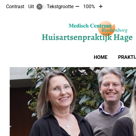
Tekst
Tekst
Contrast
Tekstgrootte
100%
Uit
verkleinen
vergroten
met
met
10%
10%
Hoofdmenu
HOME
PRAKTI