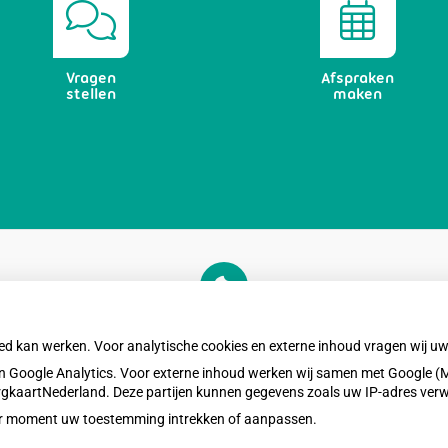
Vragen
Afspraken
stellen
maken
U heeft geen toestemming gegeven voor
externe inhoud
die nodig is om dit te zien.
oed kan werken. Voor analytische cookies en externe inhoud vragen wij 
Cookie-instellingen wijzigen
 Google Analytics. Voor externe inhoud werken wij samen met Google (M
ZorgkaartNederland. Deze partijen kunnen gegevens zoals uw IP-adres ver
eder moment uw toestemming intrekken of aanpassen.