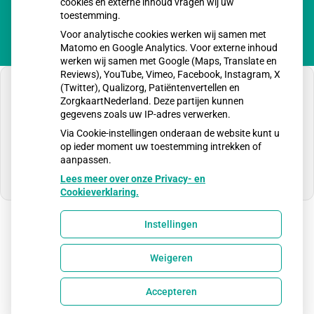
cookies en externe inhoud vragen wij uw
toestemming.
Voor analytische cookies werken wij samen met
Matomo en Google Analytics. Voor externe inhoud
werken wij samen met Google (Maps, Translate en
Reviews), YouTube, Vimeo, Facebook, Instagram, X
(Twitter), Qualizorg, Patiëntenvertellen en
ZorgkaartNederland. Deze partijen kunnen
gegevens zoals uw IP-adres verwerken.
U heeft geen toestemming gegeven voor
Via Cookie-instellingen onderaan de website kunt u
externe inhoud
die nodig is om dit te zien.
op ieder moment uw toestemming intrekken of
aanpassen.
Cookie-instellingen wijzigen
Lees meer over onze Privacy- en
Cookieverklaring.
Instellingen
Uw Zorg Online
|
Beheer
Weigeren
Privacy verklaring
|
Cookie-instellingen
|
Voorwaarden
Accepteren